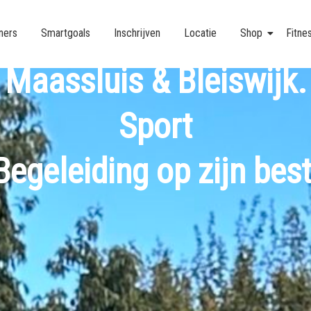
Voetbal academy
iners
Smartgoals
Inschrijven
Locatie
Shop
Fitne
Maassluis & Bleiswijk.
Sport
Begeleiding op zijn best