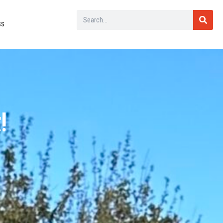
Search
ss
!